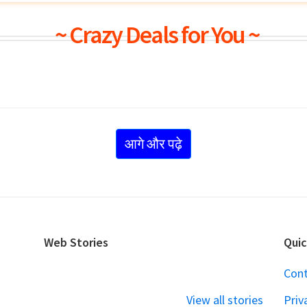
~ Crazy Deals for You ~
आगे और पढ़े
Web Stories
Quic
Cont
View all stories
Priv