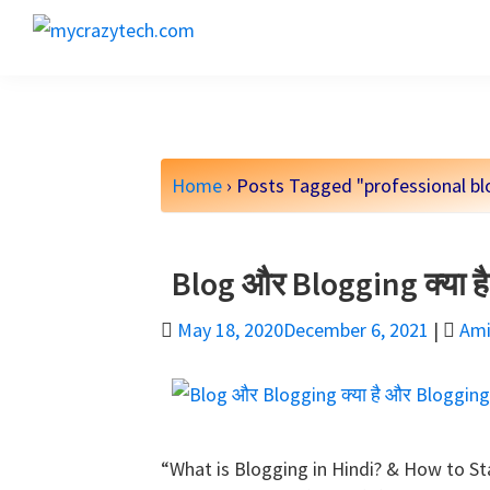
Skip
Skip
Skip
to
to
to
mycrazytech.com
Blogging,Affiliate
primary
main
primary
aur
navigation
content
sidebar
SEO
ke
Home
›
Posts Tagged "professional bl
baare
me
Sampurna
Blog और Blogging क्या है
Jankari
May 18, 2020
December 6, 2021
|
Ami
“What is Blogging in Hindi? & How to Star