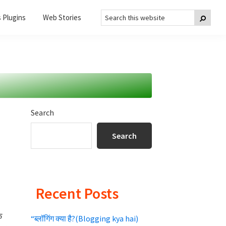
Search
Searc
 Plugins
Web Stories
this
website
Primary
Search
Sidebar
Search
Recent Posts
े
“ब्लॉगिंग क्या है?(Blogging kya hai)