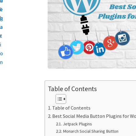
v
n
d
l
i
t
e
i
g
b
a
a
a
t
t
r
e
i
a
o
u
n
r
S
E
Table of Contents
O
k
e
Table of Contents
b
Best Social Media Button Plugins for W
a
Jetpack Plugins
Monarch Social Sharing Button
a