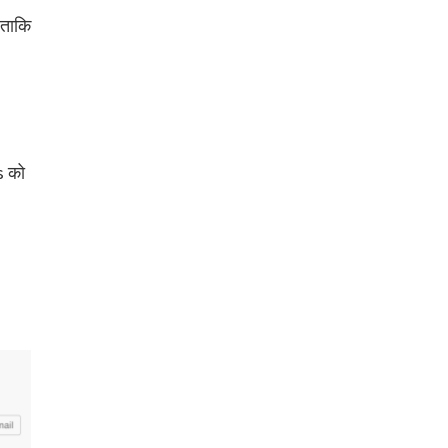
 ताकि
s को