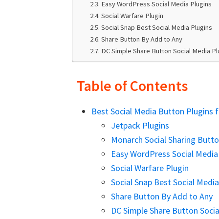
Easy WordPress Social Media Plugins
r
Social Warfare Plugin
e
Social Snap Best Social Media Plugins
m
Share Button By Add to Any
e
DC Simple Share Button Social Media Pl
S
a
Table of Contents
m
p
Best Social Media Button Plugins 
u
Jetpack Plugins
r
Monarch Social Sharing Butt
n
Easy WordPress Social Media
a
Social Warfare Plugin
J
Social Snap Best Social Media
a
Share Button By Add to Any
n
DC Simple Share Button Socia